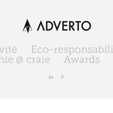
vité
Eco-responsabili
ie @ craie
Awards