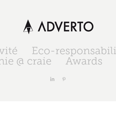
vité
Eco-responsabili
ie @ craie
Awards