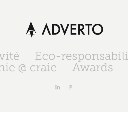
vité
Eco-responsabili
ie @ craie
Awards